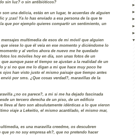
o sin luz? o sin antibióticos?
son una delicia, estás en un lugar, te acuerdas de alguien
clic y ¡zas! Ya lo has enviado a esa persona de la que te
la que por ejemplo quieres compartir un sentimiento, un
s mensajes multimedia de esos de mi móvil que alguien
que viese lo que él veía en ese momento y diciéndome lo
 momento y al verlos ahora de nuevo me he quedado
fotos los móviles hoy en día, son unas fotos de un
tas que aunque pase el tiempo se ajustan a la realidad de un
do y si no que me lo digan a mi que hace muy poco he
s ojos han visto justo el mismo paisaje que tiempo antes
s envió por sms. ¿Que cosas verdad?, maravillas de la
ravilla ¿no os parece?, a mi si me ha dejado fascinada
sde un tercero derecha de un piso, de un edificio
e lleva al faro son absulutamente idénticas a lo que vieron
timo viaje a Lekeitio, el mismo acantilado, el mismo mar,
multimedia, es una maravilla creedme, os descubren
te que yo no soy empresa eh?, que no pretendo hacer