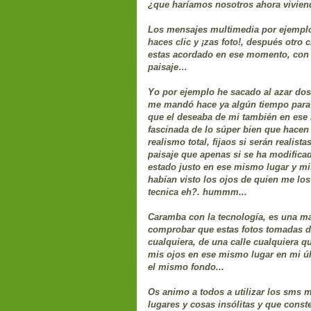
¿que haríamos nosotros ahora viviend
Los mensajes multimedia por ejemplo 
haces clic y ¡zas foto!, después otro 
estas acordado en ese momento, con 
paisaje…
Yo por ejemplo he sacado al azar do
me mandó hace ya algún tiempo para 
que el deseaba de mi también en ese
fascinada de lo súper bien que hacen 
realismo total, fijaos si serán realis
paisaje que apenas si se ha modifica
estado justo en ese mismo lugar y mi
habían visto los ojos de quien me lo
tecnica eh?. hummm...
Caramba con la tecnología, es una ma
comprobar que estas fotos tomadas de
cualquiera, de una calle cualquiera qu
mis ojos en ese mismo lugar en mi úl
el mismo fondo...
Os animo a todos a utilizar los sms 
lugares y cosas insólitas y que cons