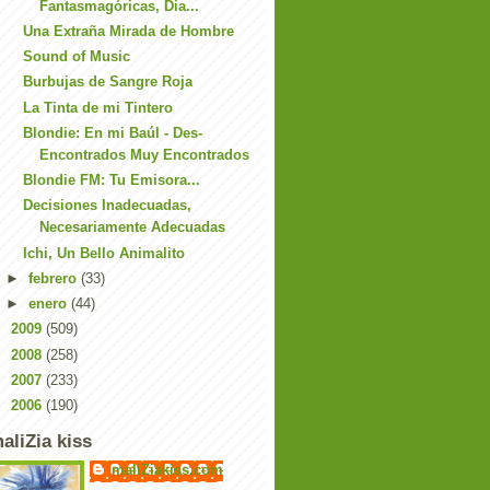
Fantasmagóricas, Dia...
Una Extraña Mirada de Hombre
Sound of Music
Burbujas de Sangre Roja
La Tinta de mi Tintero
Blondie: En mi Baúl - Des-
Encontrados Muy Encontrados
Blondie FM: Tu Emisora...
Decisiones Inadecuadas,
Necesariamente Adecuadas
Ichi, Un Bello Animalito
►
febrero
(33)
►
enero
(44)
►
2009
(509)
►
2008
(258)
►
2007
(233)
►
2006
(190)
aliZia kiss
maliZiakiss.com