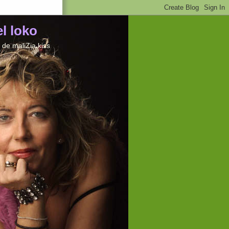
el loko
de maliZia kiss