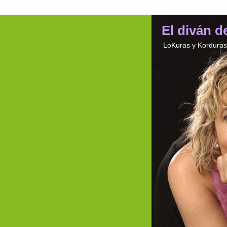
El diván d
LoKuras y Korduras 