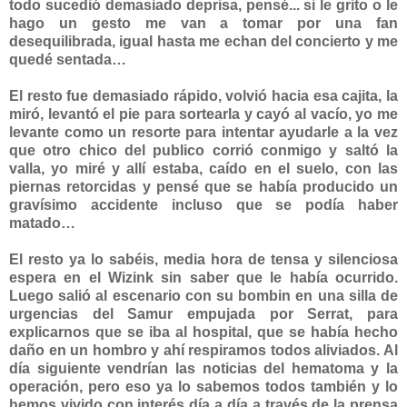
todo sucedió demasiado deprisa, pensé... si le grito o le
hago un gesto me van a tomar por una fan
desequilibrada, igual hasta me echan del concierto y me
quedé sentada…
El resto fue demasiado rápido, volvió hacia esa cajita, la
miró, levantó el pie para sortearla y cayó al vacío, yo me
levante como un resorte para intentar ayudarle a la vez
que otro chico del publico corrió conmigo y saltó la
valla, yo miré y allí estaba, caído en el suelo, con las
piernas retorcidas y pensé que se había producido un
gravísimo accidente incluso que se podía haber
matado…
El resto ya lo sabéis, media hora de tensa y silenciosa
espera en el Wizink sin saber que le había ocurrido.
Luego salió al escenario con su bombin en una silla de
urgencias del Samur empujada por Serrat, para
explicarnos que se iba al hospital, que se había hecho
daño en un hombro y ahí respiramos todos aliviados. Al
día siguiente vendrían las noticias del hematoma y la
operación, pero eso ya lo sabemos todos también y lo
hemos vivido con interés día a día a través de la prensa