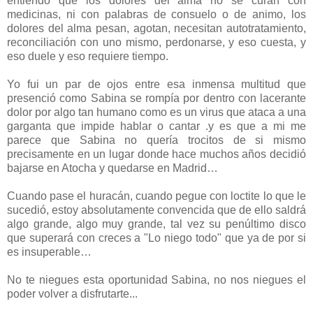
entiendo que los dolores del alma no se curan con
medicinas, ni con palabras de consuelo o de animo, los
dolores del alma pesan, agotan, necesitan autotratamiento,
reconciliación con uno mismo, perdonarse, y eso cuesta, y
eso duele y eso requiere tiempo.
Yo fui un par de ojos entre esa inmensa multitud que
presenció como Sabina se rompía por dentro con lacerante
dolor por algo tan humano como es un virus que ataca a una
garganta que impide hablar o cantar .y es que a mi me
parece que Sabina no quería trocitos de si mismo
precisamente en un lugar donde hace muchos años decidió
bajarse en Atocha y quedarse en Madrid…
Cuando pase el huracán, cuando pegue con loctite lo que le
sucedió, estoy absolutamente convencida que de ello saldrá
algo grande, algo muy grande, tal vez su penúltimo disco
que superará con creces a "Lo niego todo" que ya de por si
es insuperable…
No te niegues esta oportunidad Sabina, no nos niegues el
poder volver a disfrutarte...