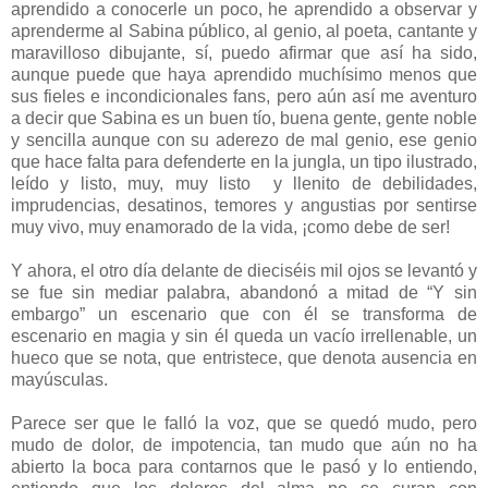
aprendido a conocerle un poco, he aprendido a observar y
aprenderme al Sabina público, al genio, al poeta, cantante y
maravilloso dibujante, sí, puedo afirmar que así ha sido,
a
unque puede que haya aprendido muchísimo menos que
sus fieles e incondicionales fans, pero aún así me aventuro
a decir que Sabina es un buen tío, buena gente, gente noble
y sencilla aunque con su aderezo de mal genio, ese genio
que hace falta para defenderte en la jungla, un tipo ilustrado,
leído y listo, muy, muy listo
y llenito de debilidades,
imprudencias, desatinos, temores y angustias por sentirse
muy vivo, muy enamorado de la vida, ¡como debe de ser!
Y ahora, el otro día delante de dieciséis mil ojos se levantó y
se fue sin mediar palabra, abandonó a mitad de “Y sin
embargo” un escenario que con él se transforma de
escenario en magia y sin él queda un vacío irrellenable, un
hueco que se nota, que entristece, que denota ausencia en
mayúsculas.
Parece ser que le falló la voz, que se quedó mudo, pero
mudo de dolor, de impotencia, tan mudo que aún no ha
abierto la boca para contarnos que le pasó y lo entiendo,