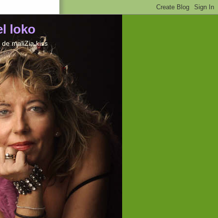
el loko
de maliZia kiss