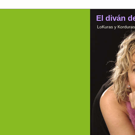
El diván d
LoKuras y Korduras 