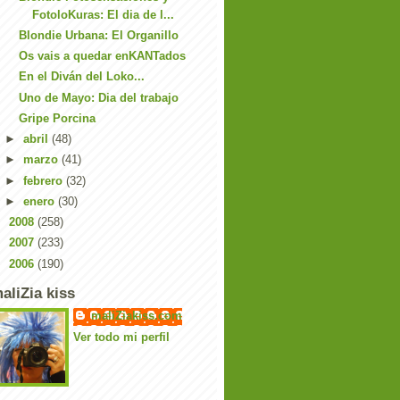
FotoloKuras: El dia de l...
Blondie Urbana: El Organillo
Os vais a quedar enKANTados
En el Diván del Loko...
Uno de Mayo: Dia del trabajo
Gripe Porcina
►
abril
(48)
►
marzo
(41)
►
febrero
(32)
►
enero
(30)
►
2008
(258)
►
2007
(233)
►
2006
(190)
aliZia kiss
maliZiakiss.com
Ver todo mi perfil