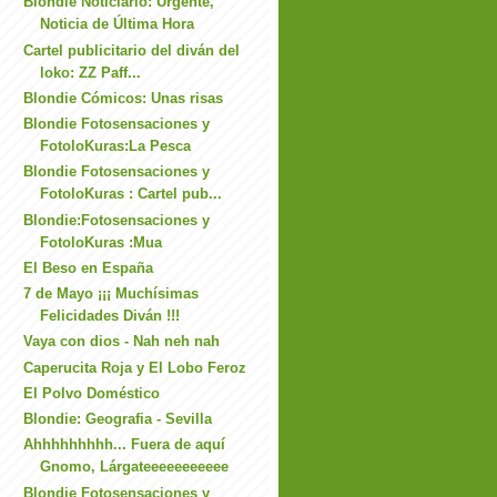
Blondie Noticiario: Urgente,
Noticia de Última Hora
Cartel publicitario del diván del
loko: ZZ Paff...
Blondie Cómicos: Unas risas
Blondie Fotosensaciones y
FotoloKuras:La Pesca
Blondie Fotosensaciones y
FotoloKuras : Cartel pub...
Blondie:Fotosensaciones y
FotoloKuras :Mua
El Beso en España
7 de Mayo ¡¡¡ Muchísimas
Felicidades Diván !!!
Vaya con dios - Nah neh nah
Caperucita Roja y El Lobo Feroz
El Polvo Doméstico
Blondie: Geografia - Sevilla
Ahhhhhhhhh... Fuera de aquí
Gnomo, Lárgateeeeeeeeeee
Blondie Fotosensaciones y