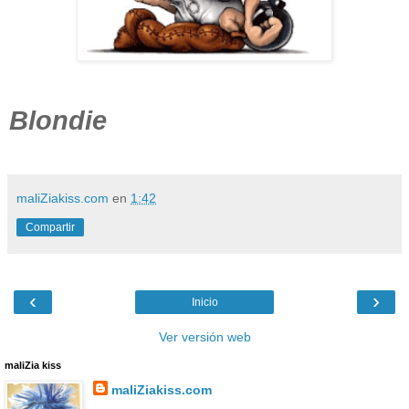
Blondie
maliZiakiss.com
en
1:42
Compartir
‹
›
Inicio
Ver versión web
maliZia kiss
maliZiakiss.com