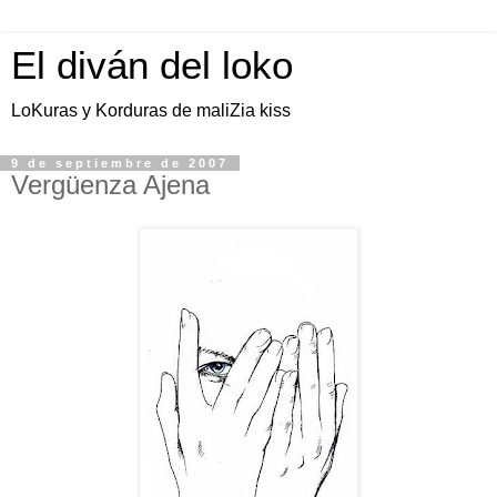
El diván del loko
LoKuras y Korduras de maliZia kiss
9 de septiembre de 2007
Vergüenza Ajena