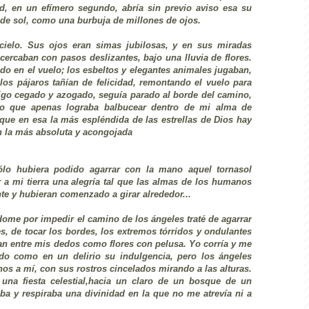
d, en un efímero segundo, abría sin previo aviso esa su
 de sol, como una burbuja de millones de ojos.
ielo. Sus ojos eran simas jubilosas, y en sus miradas
 acercaban con pasos deslizantes, bajo una lluvia de flores.
do en el vuelo; los esbeltos y elegantes animales jugaban,
los pájaros tañían de felicidad, remontando el vuelo para
igo cegado y azogado, seguía parado al borde del camino,
 que apenas lograba balbucear dentro de mi alma de
 que en esa la más espléndida de las estrellas de Dios hay
 en la más absoluta y acongojada
ólo hubiera podido agarrar con la mano aquel tornasol
r a mi tierra una alegría tal que las almas de los humanos
nte y hubieran comenzado a girar alrededor...
ome por impedir el camino de los ángeles traté de agarrar
tes, de tocar los bordes, los extremos tórridos y ondulantes
an entre mis dedos como flores con pelusa. Yo corría y me
ndo como en un delirio su indulgencia, pero los ángeles
os a mí, con sus rostros cincelados mirando a las alturas.
una fiesta celestial,hacia un claro de un bosque de un
ba y respiraba una divinidad en la que no me atrevía ni a