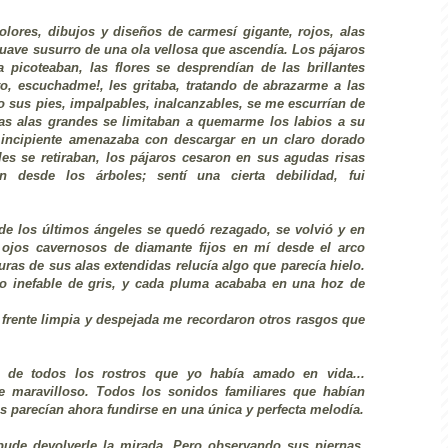
lores, dibujos y diseños de carmesí gigante, rojos, alas
 suave susurro de una ola vellosa que ascendía. Los pájaros
 picoteaban, las flores se desprendían de las brillantes
o, escuchadme!, les gritaba, tratando de abrazarme a las
o sus pies, impalpables, inalcanzables, se me escurrían de
as alas grandes se limitaban a quemarme los labios a su
a incipiente amenazaba con descargar en un claro dorado
eles se retiraban, los pájaros cesaron en sus agudas risas
n desde los árboles; sentí una cierta debilidad, fui
de los últimos ángeles se quedó rezagado, se volvió y en
s ojos cavernosos de diamante fijos en mí desde el arco
ras de sus alas extendidas relucía algo que parecía hielo.
no inefable de gris, y cada pluma acababa en una hoz de
 frente limpia y despejada me recordaron otros rasgos que
to de todos los rostros que yo había amado en vida...
e maravilloso. Todos los sonidos familiares que habían
os parecían ahora fundirse en una única y perfecta melodía.
pude devolverle la mirada. Pero observando sus piernas,