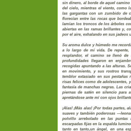
sin dinero, al borde de aquel camino
del cielo, mientras el viento, como 
las gargantas con un zumbido de cr
florecían entre las rocas que bordea
lamían los troncos de los árboles co
abiertas en las ramas brillantes y, 
por el aire, exhalando en sus jadeos 
Su aroma dulce y húmedo me recorda
a lo largo de mi vida. De repente,
resplandor, el camino se llenó de
profundidades llegaron en enjamb
recogidas apuntando a las alturas. 
en movimiento, y sus rostros trans
temblor extasiado en sus pestañas r
risas felices como de adolescentes, 
fantasía de manchas negras. Las cria
piernas de satén en silencio para a
apretándose ante mí con ojos brillant
¡Alas! ¡Más alas! ¡Por todas partes, 
suaves y también poderosas —leonada
polvillo arrebolado en las punta
escarpadas fijas en la espalda lumino
tanto en tanto,un ángel, en una es