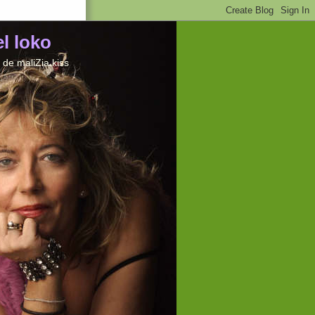
el loko
de maliZia kiss