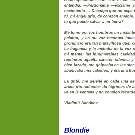
entendía. —Perdóname —exclamé y 
nacimiento—. Disculpa que no sepa ha
tú, mi ángel gris, de corazón amable
lo que puede salvar a mi tierra?
Me tomó por los hombros un instante
palabra, y en su voz reconocí toda
pronunció era tan maravillosa que, c
La fragancia y la melodía de la voz 
mi mente: las innumerables cavidad
repitieron aquella canción edénica y 
bien lazado, me golpeaba en las sie
abanicaba mis cabellos, y era una llu
La grité, me deleité en cada una de
arcos iris radiantes de lágrimas de a
ya en la ventana y no consigo recorda
Vladímir Nabókov
Blondie