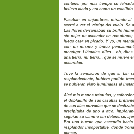
contener por más tiempo su felicida
belleza alada y era como un estallido
Pasaban en enjambres, mirando al c
acerté a ver el vértigo del vuelo. Se
Las flores derramaban su brillo húme
sin dejar de ascender en remolinos; 
luego caer en picado. Y yo, un mend
con un mismo y único pensamiento
mendigo: Llámales, diles... oh, diles
una tierra, mi tierra... que se muere
oscuridad.
Tuve la sensación de que si tan s
resplandeciente, hubiera podido trae
se hubieran visto iluminadas al insta
Alcé mis manos trémulas, y esforzánd
el dobladillo de sus casullas brillan
de sus alas curvadas que se deslizab
precipitaba de uno a otro, implora
seguían su camino sin detenerse, ajen
Era una hueste que ascendía hacia 
resplandor insoportable, donde trona
pensar.