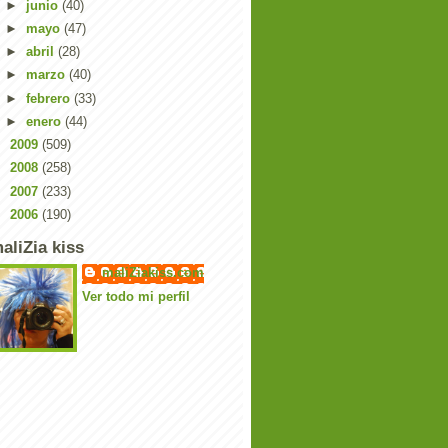
►
junio
(40)
►
mayo
(47)
►
abril
(28)
►
marzo
(40)
►
febrero
(33)
►
enero
(44)
►
2009
(509)
►
2008
(258)
►
2007
(233)
►
2006
(190)
aliZia kiss
maliZiakiss.com
Ver todo mi perfil