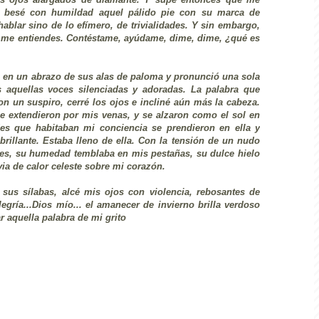
besé con humildad aquel pálido pie con su marca de
blar sino de lo efímero, de trivialidades. Y sin embargo,
, me entiendes. Contéstame, ayúdame, dime, dime, ¿qué es
 en un abrazo de sus alas de paloma y pronunció una sola
s aquellas voces silenciadas y adoradas. La palabra que
on un suspiro, cerré los ojos e incliné aún más la cabeza.
se extendieron por mis venas, y se alzaron como el sol en
es que habitaban mi conciencia se prendieron en ella y
brillante. Estaba lleno de ella. Con la tensión de un nudo
nes, su humedad temblaba en mis pestañas, su dulce hielo
via de calor celeste sobre mi corazón.
 sus sílabas, alcé mis ojos con violencia, rebosantes de
legría...Dios mío... el amanecer de invierno brilla verdoso
r aquella palabra de mi grito