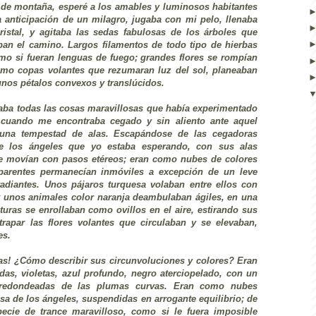
 de montaña, esperé a los amables y luminosos habitantes
la anticipación de un milagro, jugaba con mi pelo, llenaba
istal, y agitaba las sedas fabulosas de los árboles que
ban el camino. Largos filamentos de todo tipo de hierbas
mo si fueran lenguas de fuego; grandes flores se rompían
como copas volantes que rezumaran luz del sol, planeaban
unos pétalos convexos y translúcidos.
ba todas las cosas maravillosas que había experimentado
 cuando me encontraba cegado y sin aliento ante aquel
 una tempestad de alas. Escapándose de las cegadoras
re los ángeles que yo estaba esperando, con sus alas
Se movían con pasos etéreos; eran como nubes de colores
parentes permanecían inmóviles a excepción de un leve
adiantes. Unos pájaros turquesa volaban entre ellos con
y unos animales color naranja deambulaban ágiles, en una
turas se enrollaban como ovillos en el aire, estirando sus
trapar las flores volantes que circulaban y se elevaban,
es.
alas! ¿Cómo describir sus circunvoluciones y colores? Eran
s, violetas, azul profundo, negro aterciopelado, con un
s redondeadas de las plumas curvas. Eran como nubes
sa de los ángeles, suspendidas en arrogante equilibrio; de
pecie de trance maravilloso, como si le fuera imposible