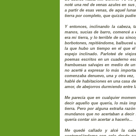
noté una red de venas azules en sus 
a partir de esas venas, de aquel lun
tierra por completo, que quizás pudie
Y entonces, inclinando la cabeza, 
manos, sucias de barro, comencé a e
era mi tierra, y lo terrible de su sí
borbotones, repitiéndome, balbuceé u
la que hubo un tiempo en el que el 
espejo inclinado. Parloteé de viejo
poemas escritos en un cuaderno esco
frambuesas salvajes en medio de un
no acerté a expresar lo más importa
comenzaba denuevo, una y otra vez, e
hablé de habitaciones en una casa de 
amor, de abejorros durmiendo entre l
Me parecía que en cualquier moment
decir aquello que quería, lo más imp
tierra. Pero por alguna extraña razó
mundanos que no acertaban a decir n
quería contar sin acertar a hacerlo...
Me quedé callado y alcé la cabez
contemplándome con celo desde su