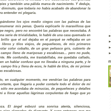
pies y también una pálida marca de nacimiento. Y deduje,
ar diminuto, que todavía no había acabado de abandonar la
ra entender mi plegaria.
tapándome los ojos medio ciegos con las palmas de las
numerar mis penas. Quería explicarle lo maravillosa que
ncope negro, pero no encontré las palabras que necesitaba. A
na serie de trivialidades, le hablé de una casa quemada en
brillo que el sol dejaba en el parqué se reflejaba en un
s libros y tilos viejos, de pequeñeces, de mis primeros
lar color cobalto, de un gran peñasco gris, cubierto de
 campo lleno de mariposas y escabiosas... pero no pude,
nte. Me confundía, me trastabillaba, me quedaba callado,
m
n un hablar confuso que no llevaba a ninguna parte, y le
campo fría y llena de ecos, le hablé de tilos, de mi primer
as escabiosas.
o, en cualquier momento, me vendrían las palabras para
ortante, que llegaría a poder contarle todo el dolor de mi
n sólo me acordaba de minucias, de pequeñeces y detalles
i a llorar aquellas lágrimas corpulentas de fuego que yo
a. El ángel esbozó una sonrisa atenta, silenciosa,
s ojos alargados de diamante. Y supe entonces que me