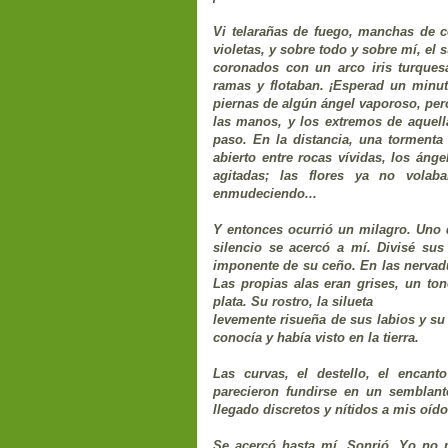
Vi telarañas de fuego, manchas de co
violetas, y sobre todo y sobre mí, el
coronados con un arco iris turquesa
ramas y flotaban. ¡Esperad un minut
piernas de algún ángel vaporoso, per
las manos, y los extremos de aquell
paso. En la distancia, una torment
abierto entre rocas vívidas, los áng
agitadas; las flores ya no volaba
enmudeciendo...
Y entonces ocurrió un milagro. Uno 
silencio se acercó a mí. Divisé su
imponente de su ceño. En las nervadu
Las propias alas eran grises, un to
plata. Su rostro, la silueta
levemente risueña de sus labios y su
conocía y había visto en la tierra.
Las curvas, el destello, el encan
parecieron fundirse en un semblant
llegado discretos y nítidos a mis oíd
Se acercó hasta mí. Sonrió. Yo no 