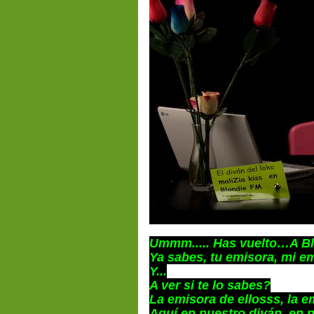
Ummm..... Has vuelto…A Bl
Ya sabes, tu emisora, mi em
Y...
A ver si te lo sabes?
La emisora de ellosss, la 
Aquí en nuestro diván, en 