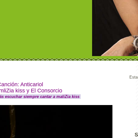
Esta
anción: Anticariol
mliZia kiss y El Consorcio
s escuchar siempre cantar a maliZia kiss
S