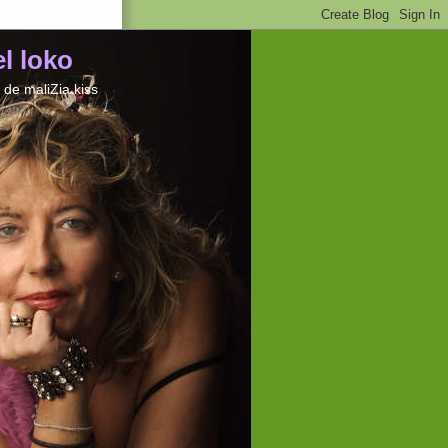
el loko
de maliZia kiss