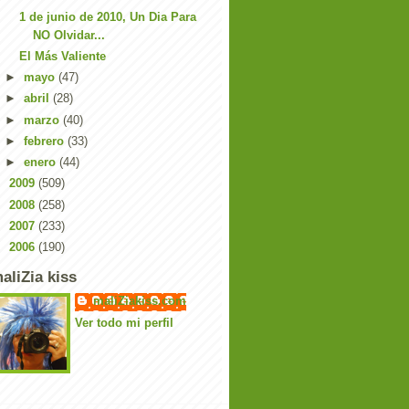
1 de junio de 2010, Un Dia Para
NO Olvidar...
El Más Valiente
►
mayo
(47)
►
abril
(28)
►
marzo
(40)
►
febrero
(33)
►
enero
(44)
►
2009
(509)
►
2008
(258)
►
2007
(233)
►
2006
(190)
aliZia kiss
maliZiakiss.com
Ver todo mi perfil