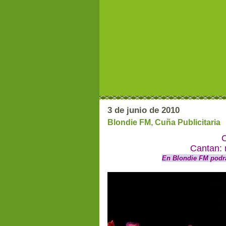
3 de junio de 2010
Blondie FM, Cuña Publicitaria
C
Cantan: 
En Blondie FM podrá