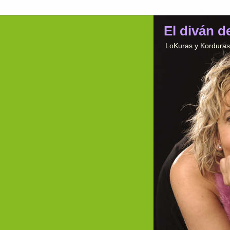
El diván d
LoKuras y Korduras 