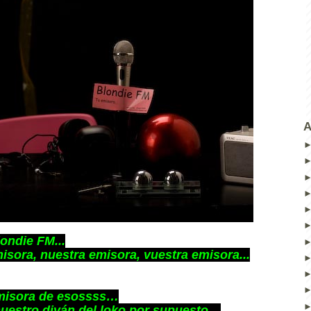
A
ondie FM...
isora, nuestra emisora, vuestra emisora...
emisora de esossss…
nuestro diván del loko por supuesto…