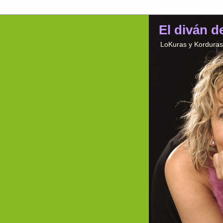
El diván d
LoKuras y Korduras 