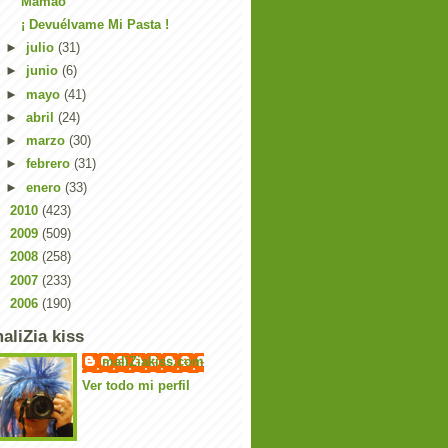
Mamao
¡ Devuélvame Mi Pasta !
►
julio
(31)
►
junio
(6)
►
mayo
(41)
►
abril
(24)
►
marzo
(30)
►
febrero
(31)
►
enero
(33)
►
2010
(423)
►
2009
(509)
►
2008
(258)
►
2007
(233)
►
2006
(190)
aliZia kiss
maliZiakiss.com
Ver todo mi perfil