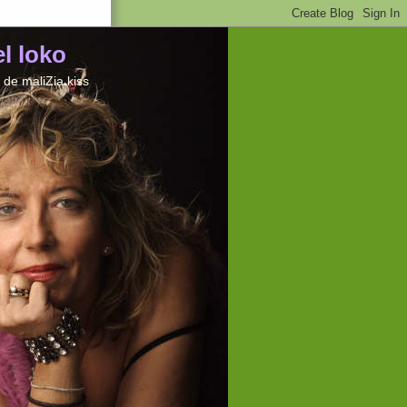
el loko
de maliZia kiss