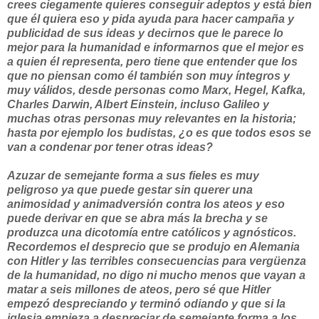
crees ciegamente quieres conseguir adeptos y está bien
que él quiera eso y pida ayuda para hacer campaña y
publicidad de sus ideas y decirnos que le parece lo
mejor para la humanidad e informarnos que el mejor es
a quien él representa, pero tiene que entender que los
que no piensan como él también son muy íntegros y
muy válidos, desde personas como Marx, Hegel, Kafka,
Charles Darwin, Albert Einstein, incluso Galileo y
muchas otras personas muy relevantes en la historia;
hasta por ejemplo los budistas, ¿o es que todos esos se
van a condenar por tener otras ideas?
Azuzar de semejante forma a sus fieles es muy
peligroso ya que puede gestar sin querer una
animosidad y animadversión contra los ateos y eso
puede derivar en que se abra más la brecha y se
produzca una dicotomía entre católicos y agnósticos.
Recordemos el desprecio que se produjo en Alemania
con Hitler y las terribles consecuencias para vergüenza
de la humanidad, no digo ni mucho menos que vayan a
matar a seis millones de ateos, pero sé que Hitler
empezó despreciando y terminó odiando y que si la
iglesia empieza a despreciar de semejante forma a los