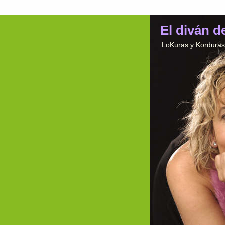
El diván d
LoKuras y Korduras 