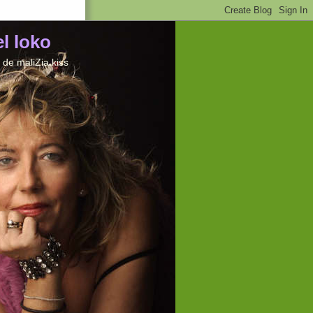
el loko
de maliZia kiss