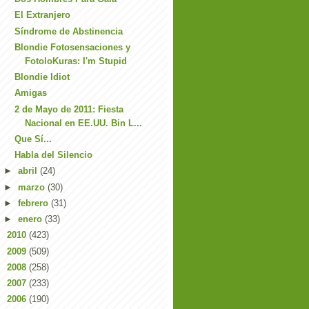
El Extranjero
Síndrome de Abstinencia
Blondie Fotosensaciones y
FotoloKuras: I'm Stupid
Blondie Idiot
Amigas
2 de Mayo de 2011: Fiesta
Nacional en EE.UU. Bin L...
Que Sí...
Habla del Silencio
►
abril
(24)
►
marzo
(30)
►
febrero
(31)
►
enero
(33)
►
2010
(423)
►
2009
(509)
►
2008
(258)
►
2007
(233)
►
2006
(190)