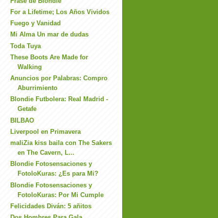
Frase de Blondie
For a Lifetime; Los Años Vividos
Fuego y Vanidad
Mi Alma Un mar de dudas
Toda Tuya
These Boots Are Made for
Walking
Anuncios por Palabras: Compro
Aburrimiento
Blondie Futbolera: Real Madrid -
Getafe
BILBAO
Liverpool en Primavera
maliZia kiss baila con The Sakers
en The Cavern, L...
Blondie Fotosensaciones y
FotoloKuras: ¿Es para Mi?
Blondie Fotosensaciones y
FotoloKuras: Por Mi Cumple
Felicidades Diván: 5 añitos
Dos Hombres Para Gala