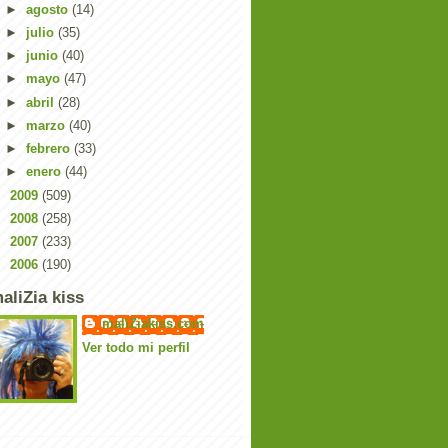
►
agosto
(14)
►
julio
(35)
►
junio
(40)
►
mayo
(47)
►
abril
(28)
►
marzo
(40)
►
febrero
(33)
►
enero
(44)
►
2009
(509)
►
2008
(258)
►
2007
(233)
►
2006
(190)
aliZia kiss
maliZiakiss.com
Ver todo mi perfil