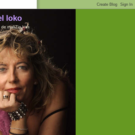
el loko
de maliZia kiss