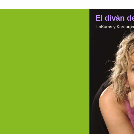
El diván d
LoKuras y Korduras 