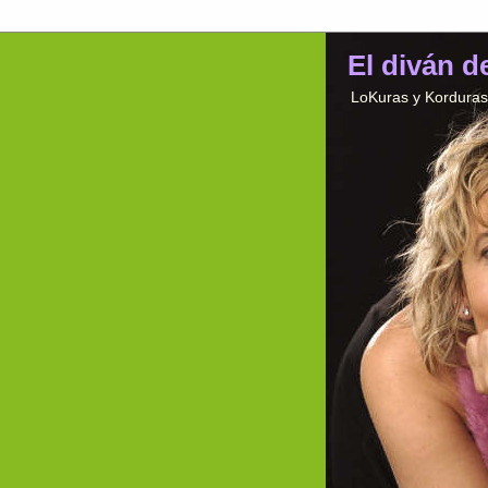
El diván d
LoKuras y Korduras 