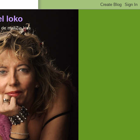
el loko
de maliZia kiss