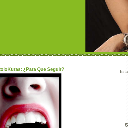
toloKuras: ¿Para Que Seguir?
Esta
S