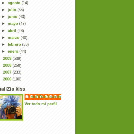
►
agosto
(14)
►
julio
(35)
►
junio
(40)
►
mayo
(47)
►
abril
(28)
►
marzo
(40)
►
febrero
(33)
►
enero
(44)
►
2009
(509)
►
2008
(258)
►
2007
(233)
►
2006
(190)
aliZia kiss
maliZiakiss.com
Ver todo mi perfil