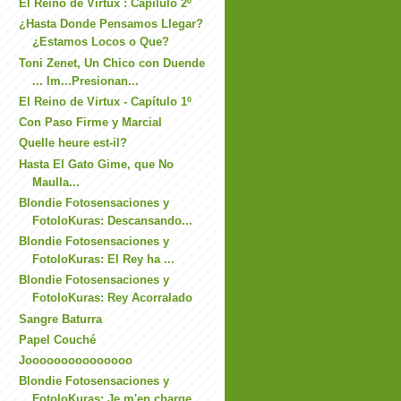
El Reino de Virtux : Capílulo 2º
¿Hasta Donde Pensamos Llegar?
¿Estamos Locos o Que?
Toni Zenet, Un Chico con Duende
... Im...Presionan...
El Reino de Virtux - Capítulo 1º
Con Paso Firme y Marcial
Quelle heure est-il?
Hasta El Gato Gime, que No
Maulla...
Blondie Fotosensaciones y
FotoloKuras: Descansando...
Blondie Fotosensaciones y
FotoloKuras: El Rey ha ...
Blondie Fotosensaciones y
FotoloKuras: Rey Acorralado
Sangre Baturra
Papel Couché
Jooooooooooooooo
Blondie Fotosensaciones y
FotoloKuras: Je m'en charge