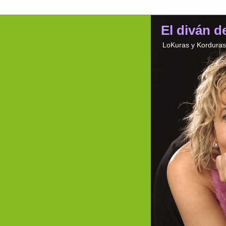
El diván d
LoKuras y Korduras 