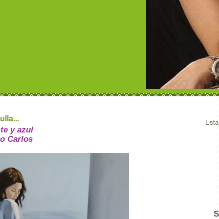
lla...
Esta
te y azul
to Carlos
S