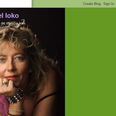
el loko
de maliZia kiss