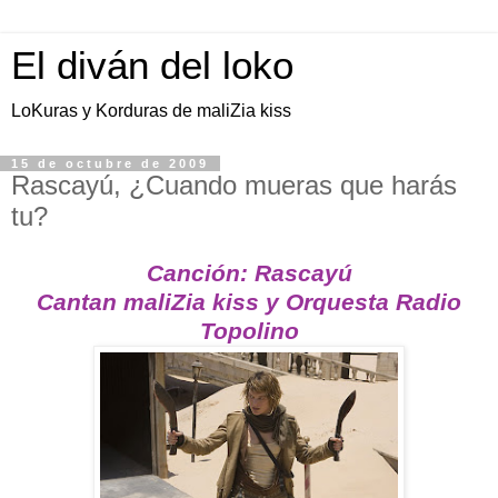
El diván del loko
LoKuras y Korduras de maliZia kiss
15 de octubre de 2009
Rascayú, ¿Cuando mueras que harás
tu?
Canción: Rascayú
Cantan maliZia kiss y Orquesta Radio
Topolino