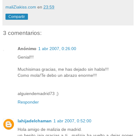
maliZiakiss.com
en
23:59
Compartir
3 comentarios:
Anónimo
1 abr 2007, 0:26:00
Genial!!!
Muchisimas gracias, me has dejado sin habla!!!
Como mola!Te debo un abrazo enorme!!!
alguiendemadrid73 ;)
Responder
lahijadelchaman
1 abr 2007, 0:52:00
Hola amigo de malizia de madrid.
un besito jaja gracias a ti , malizia ha vuelto a dejar poner