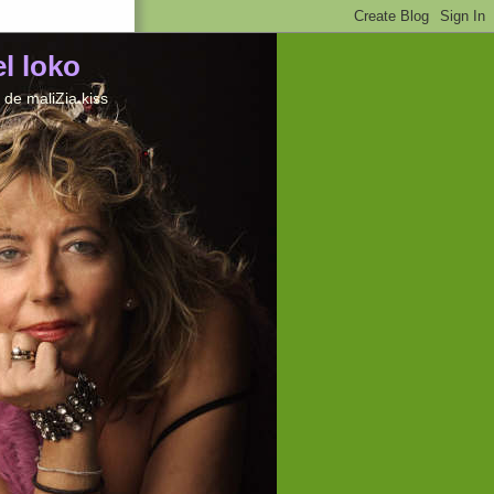
el loko
de maliZia kiss