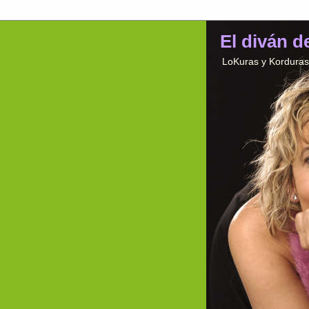
El diván d
LoKuras y Korduras 