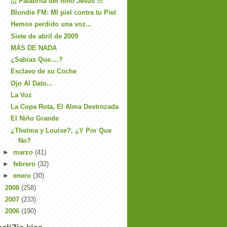
¡¡¡ Palabrita del niño Jesús !!!
Blondie FM: MI piel contra tu Piel
Hemos perdido una voz...
Siete de abril de 2009
MÁS DE NADA
¿Sabias Que....?
Esclavo de su Coche
Ojo Al Dato...
La Voz
La Copa Rota, El Alma Destrozada
El Niño Grande
¿Thelma y Louise?, ¿Y Por Que
No?
►
marzo
(41)
►
febrero
(32)
►
enero
(30)
►
2008
(258)
►
2007
(233)
►
2006
(190)