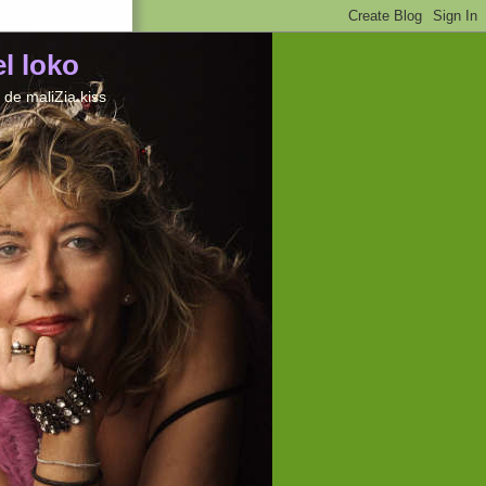
el loko
de maliZia kiss