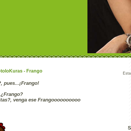
toloKuras - Frango
Esta
, pues...¡Frango!
f ¿Frango?
itas?, venga ese Frangoooooooooo
S