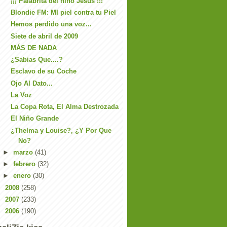
¡¡¡ Palabrita del niño Jesús !!!
Blondie FM: MI piel contra tu Piel
Hemos perdido una voz...
Siete de abril de 2009
MÁS DE NADA
¿Sabias Que....?
Esclavo de su Coche
Ojo Al Dato...
La Voz
La Copa Rota, El Alma Destrozada
El Niño Grande
¿Thelma y Louise?, ¿Y Por Que
No?
►
marzo
(41)
►
febrero
(32)
►
enero
(30)
►
2008
(258)
►
2007
(233)
►
2006
(190)