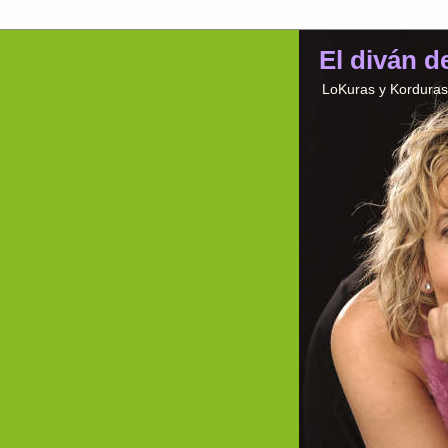
El diván d
LoKuras y Korduras 