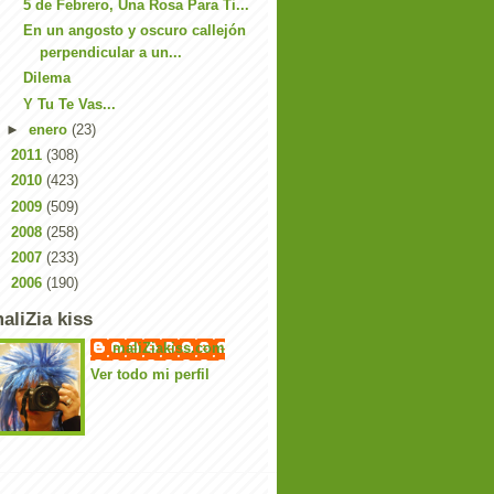
5 de Febrero, Una Rosa Para Ti...
En un angosto y oscuro callejón
perpendicular a un...
Dilema
Y Tu Te Vas...
►
enero
(23)
►
2011
(308)
►
2010
(423)
►
2009
(509)
►
2008
(258)
►
2007
(233)
►
2006
(190)
aliZia kiss
maliZiakiss.com
Ver todo mi perfil