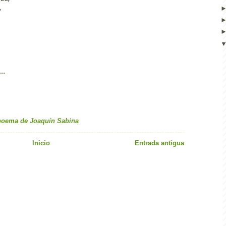
,
,
s…
 poema de Joaquín Sabina
Inicio
Entrada antigua