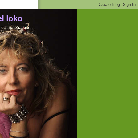
el loko
de maliZia kiss