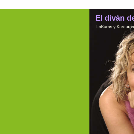
El diván d
LoKuras y Korduras 