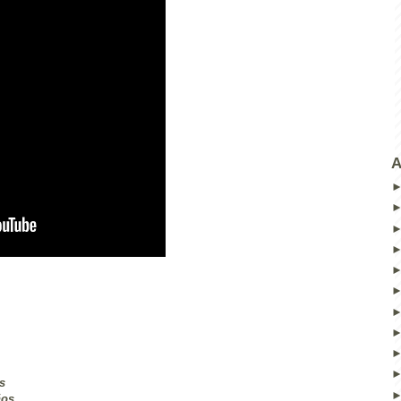
A
s
os,