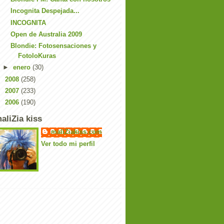
Incognita Despejada...
INCOGNITA
Open de Australia 2009
Blondie: Fotosensaciones y
FotoloKuras
►
enero
(30)
►
2008
(258)
►
2007
(233)
►
2006
(190)
aliZia kiss
maliZiakiss.com
Ver todo mi perfil