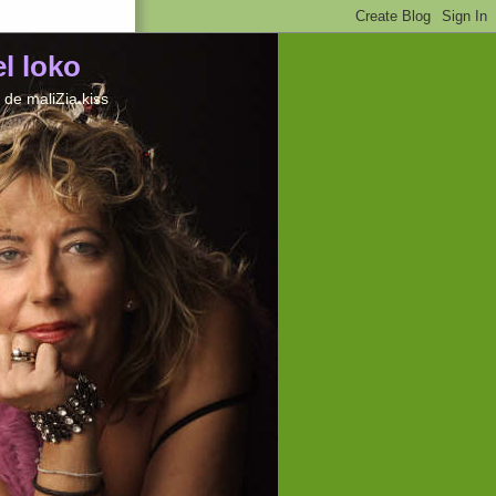
el loko
de maliZia kiss