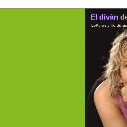
El diván d
LoKuras y Korduras 