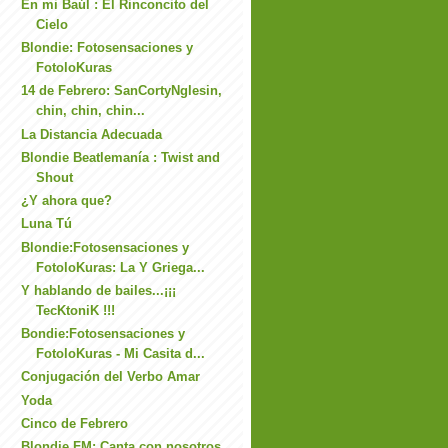
En mi Baúl : El Rinconcito del
Cielo
Blondie: Fotosensaciones y
FotoloKuras
14 de Febrero: SanCortyNglesin,
chin, chin, chin...
La Distancia Adecuada
Blondie Beatlemanía : Twist and
Shout
¿Y ahora que?
Luna Tú
Blondie:Fotosensaciones y
FotoloKuras: La Y Griega...
Y hablando de bailes...¡¡¡
TecKtoniK !!!
Bondie:Fotosensaciones y
FotoloKuras - Mi Casita d...
Conjugación del Verbo Amar
Yoda
Cinco de Febrero
Blondie FM: Canta con nosotros