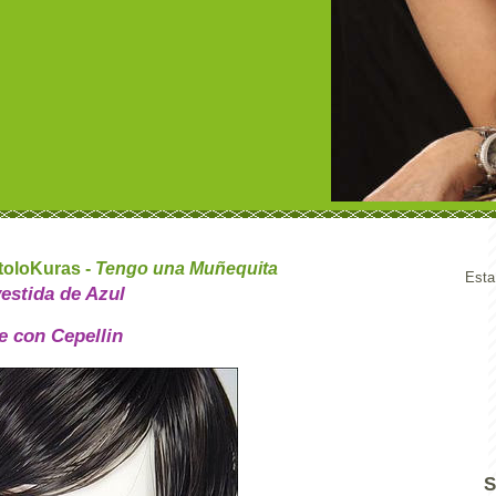
toloKuras -
Tengo una Muñequita
Esta
estida de Azul
e con Cepellin
S