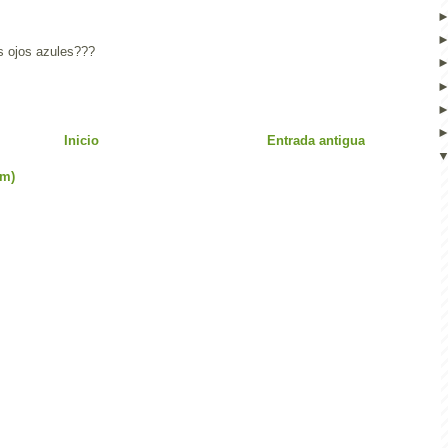
es ojos azules???
Inicio
Entrada antigua
om)