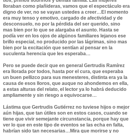
tíos, primos sobrinos y demás familia. Las mujeres
lloraban como plañideras, vamos que el espectáculo era
digno de ver, no se vayan ustedes a creer…El momento
era muy tenso y emotivo, cargado de afectividad y de
desconsuelo, no por la pérdida del ser querido, sino
mas bien por lo que se alargaba el asunto. Hasta se
podía ver en los ojos de algúnos familiares lejanos ese
brillo especial, no producido por las lágrimas, sino mas
bien por la excitación que sentían al pensar en la
suculenta herencia que les esperaba…
Pero se puede decir que en general Gertrudis Ramírez
era llorada por todos, hasta por el cura, que esperaba
un buen pellizco para sus menesteres, distinta era ya la
causa de esos lloros, que auque no ahondemos en ella,
a estas alturas del relato, el lector ya lo habrá deducido
ampliamente y sin riesgo a equivocarse…
Lástima que Gertrudis Gutiérrez no tuviese hijos o mejor
aún hijas, que tan útiles son en estos casos, cuando se
tiene que vivir semejante circunstancia, porque hay que
ver lo que en este tipo de eventos se las echa en falta,
habrían sido tan necesarias…Mira que morirse y no