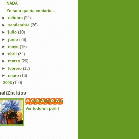
NADA
Yo solo queria contarte...
►
octubre
(22)
►
septiembre
(26)
►
julio
(10)
►
junio
(26)
►
mayo
(15)
►
abril
(32)
►
marzo
(26)
►
febrero
(13)
►
enero
(16)
►
2006
(190)
aliZia kiss
maliZiakiss.com
Ver todo mi perfil