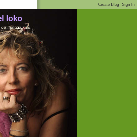
el loko
de maliZia kiss