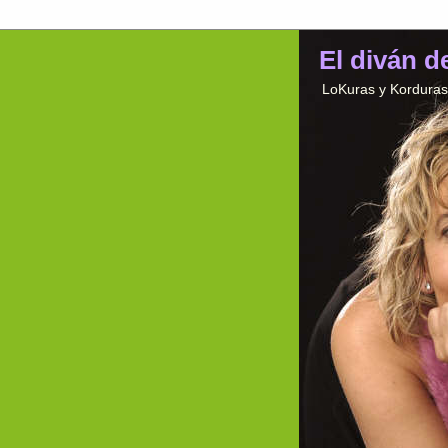
El diván d
LoKuras y Korduras 