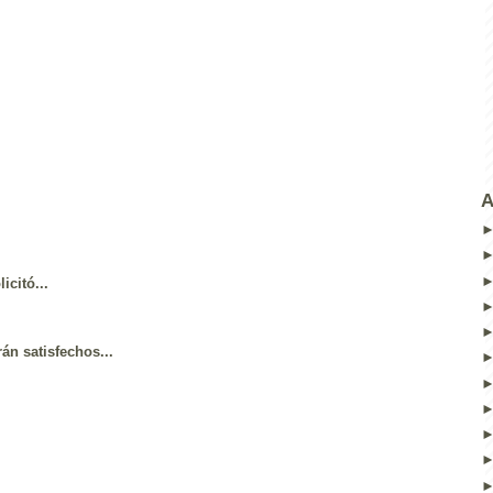
A
icitó...
án satisfechos...