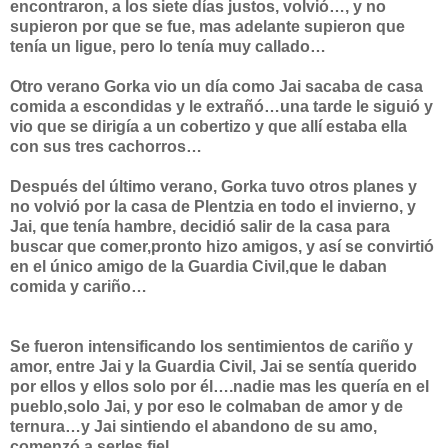
encontraron, a los siete días justos, volvió…, y no
supieron por que se fue, mas adelante supieron que
tenía un ligue, pero lo tenía muy callado…
Otro verano Gorka vio un día como Jai sacaba de casa
comida a escondidas y le extrañó…una tarde le siguió y
vio que se dirigía a un cobertizo y que allí estaba ella
con sus tres cachorros…
Después del último verano, Gorka tuvo otros planes y
no volvió por la casa de Plentzia en todo el invierno, y
Jai, que tenía hambre, decidió salir de la casa para
buscar que comer,pronto hizo amigos, y así se convirtió
en el único amigo de la Guardia Civil,que le daban
comida y cariño…
Se fueron intensificando los sentimientos de cariño y
amor, entre Jai y la Guardia Civil, Jai se sentía querido
por ellos y ellos solo por él….nadie mas les quería en el
pueblo,solo Jai, y por eso le colmaban de amor y de
ternura…y Jai sintiendo el abandono de su amo,
comenzó a serles fiel…