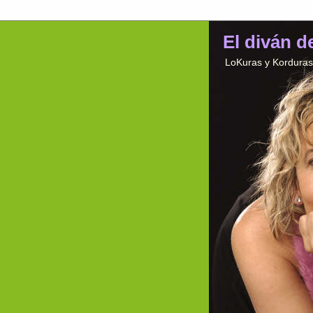
El diván d
LoKuras y Korduras 