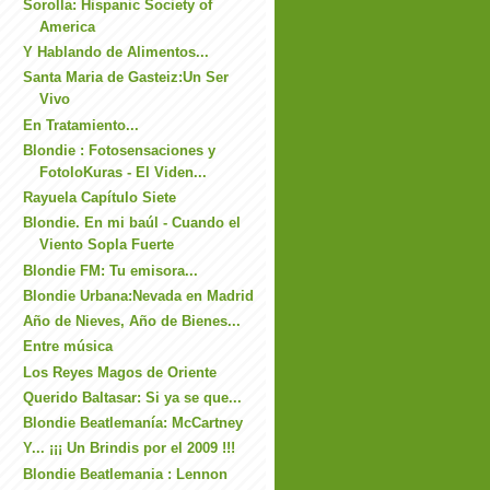
Sorolla: Hispanic Society of
America
Y Hablando de Alimentos...
Santa Maria de Gasteiz:Un Ser
Vivo
En Tratamiento...
Blondie : Fotosensaciones y
FotoloKuras - El Viden...
Rayuela Capítulo Siete
Blondie. En mi baúl - Cuando el
Viento Sopla Fuerte
Blondie FM: Tu emisora...
Blondie Urbana:Nevada en Madrid
Año de Nieves, Año de Bienes...
Entre música
Los Reyes Magos de Oriente
Querido Baltasar: Si ya se que...
Blondie Beatlemanía: McCartney
Y... ¡¡¡ Un Brindis por el 2009 !!!
Blondie Beatlemania : Lennon