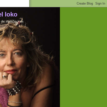
el loko
de maliZia kiss