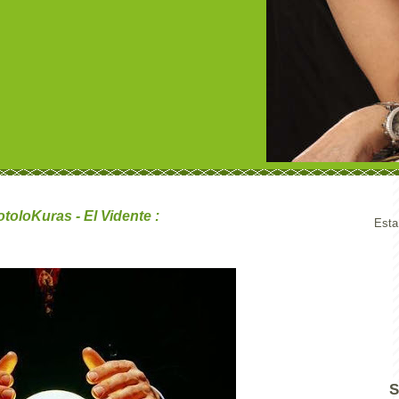
toloKuras - El Vidente
:
Esta
S