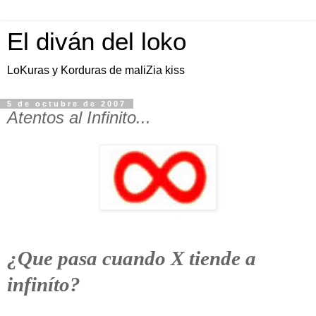
El diván del loko
LoKuras y Korduras de maliZia kiss
5 de octubre de 2007
Atentos al Infinito...
¿Que pasa cuando X tiende a
infiníto?