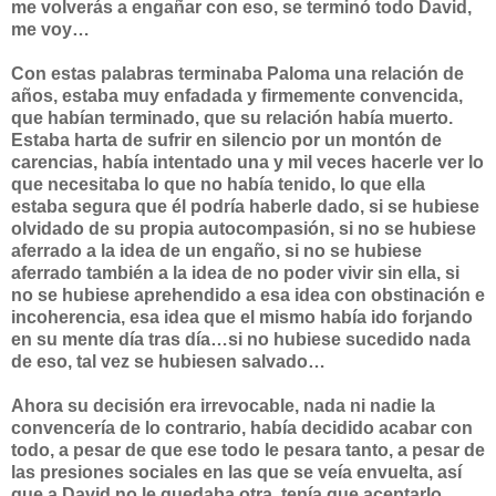
me volverás a engañar con eso, se terminó todo David,
me voy…
Con estas palabras terminaba Paloma una relación de
años, estaba muy enfadada y firmemente convencida,
que habían terminado, que su relación había muerto.
Estaba harta de sufrir en silencio por un montón de
carencias, había intentado una y mil veces hacerle ver lo
que necesitaba lo que no había tenido, lo que ella
estaba segura que él podría haberle dado, si se hubiese
olvidado de su propia autocompasión, si no se hubiese
aferrado a la idea de un engaño, si no se hubiese
aferrado también a la idea de no poder vivir sin ella, si
no se hubiese aprehendido a esa idea con obstinación e
incoherencia, esa idea que el mismo había ido forjando
en su mente día tras día…si no hubiese sucedido nada
de eso, tal vez se hubiesen salvado…
Ahora su decisión era irrevocable, nada ni nadie la
convencería de lo contrario, había decidido acabar con
todo, a pesar de que ese todo le pesara tanto, a pesar de
las presiones sociales en las que se veía envuelta, así
que a David no le quedaba otra, tenía que aceptarlo,