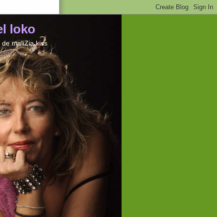
el loko
de maliZia kiss