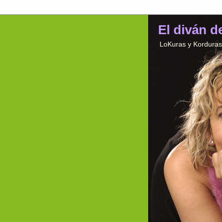
El diván d
LoKuras y Korduras 