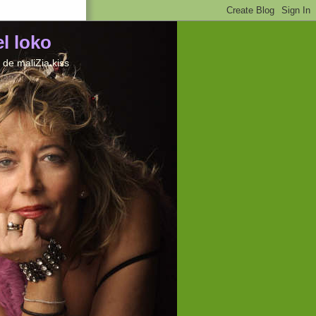
el loko
de maliZia kiss