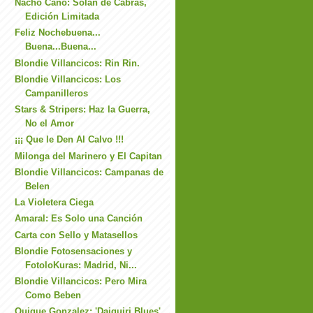
Nacho Cano: Solán de Cabras,
Edición Limitada
Feliz Nochebuena...
Buena...Buena...
Blondie Villancicos: Rin Rin.
Blondie Villancicos: Los
Campanilleros
Stars & Stripers: Haz la Guerra,
No el Amor
¡¡¡ Que le Den Al Calvo !!!
Milonga del Marinero y El Capitan
Blondie Villancicos: Campanas de
Belen
La Violetera Ciega
Amaral: Es Solo una Canción
Carta con Sello y Matasellos
Blondie Fotosensaciones y
FotoloKuras: Madrid, Ni...
Blondie Villancicos: Pero Mira
Como Beben
Quique Gonzalez: 'Daiquiri Blues',