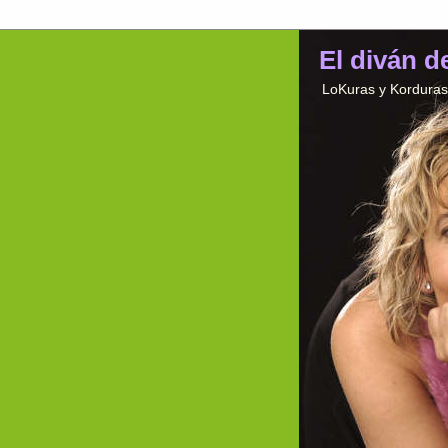
El diván d
LoKuras y Korduras 