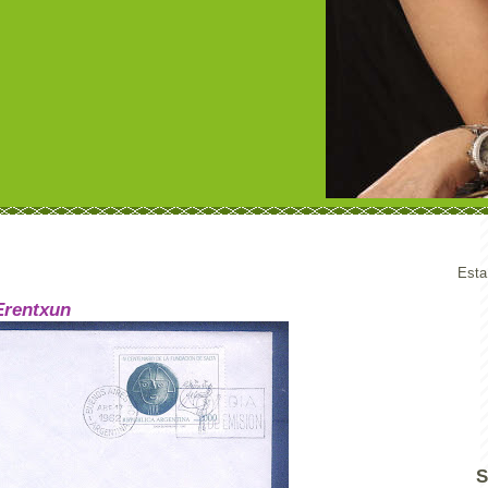
Esta
 Erentxun
S