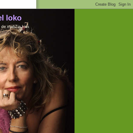
el loko
de maliZia kiss