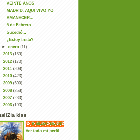
VEINTE AÑOS
MADRID: AQUI VIVO YO
AMANECER...
5 de Febrero
Sucedió...
¿Estoy triste?
►
enero
(11)
►
2013
(139)
►
2012
(170)
►
2011
(308)
►
2010
(423)
►
2009
(509)
►
2008
(258)
►
2007
(233)
►
2006
(190)
aliZia kiss
maliZiakiss.com
Ver todo mi perfil