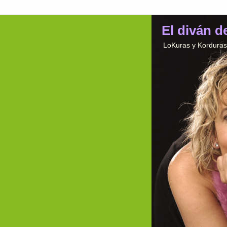
El diván d
LoKuras y Korduras 