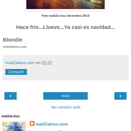
Foto maliZia kiss diciembre 2013
Hace frio...Llueve...Ya casi es navidad...
Blondie
maliZiakiss.com
maliZiakiss.com
en
23:37
Compartir
‹
›
Inicio
Ver versión web
maliZia kiss
maliZiakiss.com