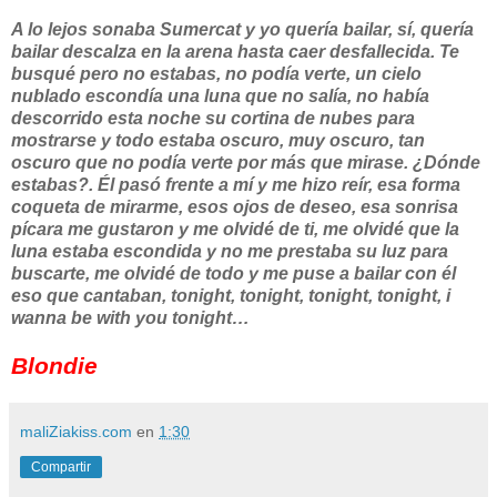
A lo lejos sonaba Sumercat y yo quería bailar, sí, quería
bailar descalza en la arena hasta caer desfallecida. Te
busqué pero no estabas, no podía verte, un cielo
nublado escondía una luna que no salía, no había
descorrido esta noche su cortina de nubes para
mostrarse y todo estaba oscuro, muy oscuro, tan
oscuro que no podía verte por más que mirase. ¿Dónde
estabas?. Él pasó frente a mí y me hizo reír, esa forma
coqueta de mirarme, esos ojos de deseo, esa sonrisa
pícara me gustaron y me olvidé de ti, me olvidé que la
luna estaba escondida y no me prestaba su luz para
buscarte, me olvidé de todo y me puse a bailar con él
eso que cantaban, tonight, tonight, tonight, tonight, i
wanna be with you tonight…
Blondie
maliZiakiss.com
en
1:30
Compartir