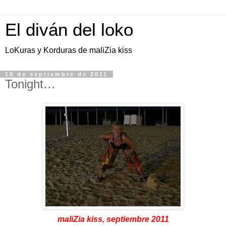
El diván del loko
LoKuras y Korduras de maliZia kiss
19 de septiembre de 2011
Tonight…
maliZia kiss, septiembre 2011