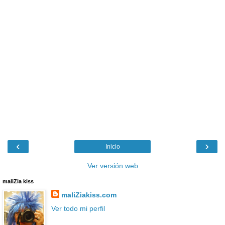
‹
›
Inicio
Ver versión web
maliZia kiss
maliZiakiss.com
Ver todo mi perfil