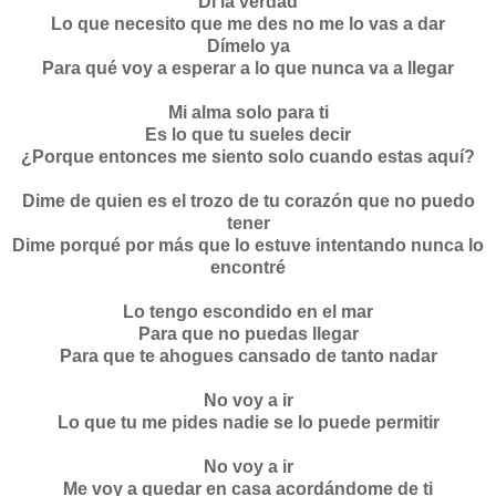
Dí la verdad
Lo que necesito que me des no me lo vas a dar
Dímelo ya
Para qué voy a esperar a lo que nunca va a llegar
Mi alma solo para ti
Es lo que tu sueles decir
¿Porque entonces me siento solo cuando estas aquí?
Dime de quien es el trozo de tu corazón que no puedo
tener
Dime porqué por más que lo estuve intentando nunca lo
encontré
Lo tengo escondido en el mar
Para que no puedas llegar
Para que te ahogues cansado de tanto nadar
No voy a ir
Lo que tu me pides nadie se lo puede permitir
No voy a ir
Me voy a quedar en casa acordándome de ti