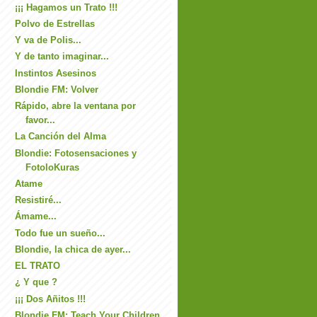
¡¡¡ Hagamos un Trato !!!
Polvo de Estrellas
Y va de Polis...
Y de tanto imaginar...
Instintos Asesinos
Blondie FM: Volver
Rápido, abre la ventana por
favor...
La Canción del Alma
Blondie: Fotosensaciones y
FotoloKuras
Atame
Resistiré...
Ámame...
Todo fue un sueño...
Blondie, la chica de ayer...
EL TRATO
¿ Y que ?
¡¡¡ Dos Añitos !!!
Blondie FM: Teach Your Children