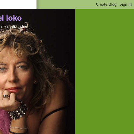
el loko
de maliZia kiss