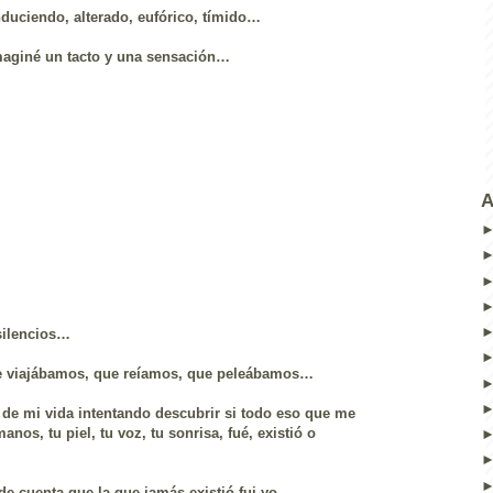
duciendo, alterado, eufórico, tímido…
imaginé un tacto y una sensación…
A
 silencios…
ue viajábamos, que reíamos, que peleábamos…
o de mi vida intentando descubrir si todo eso que me
anos, tu piel, tu voz, tu sonrisa, fué, existió o
 de cuenta que la que jamás existió fui yo…