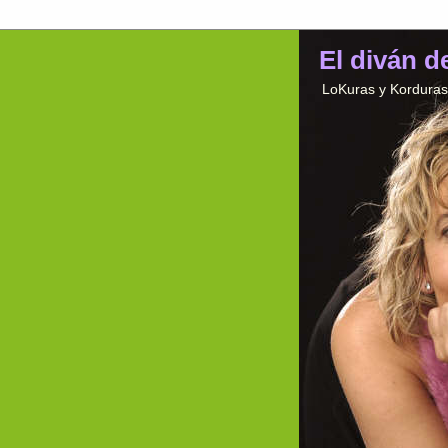
El diván d
LoKuras y Korduras 