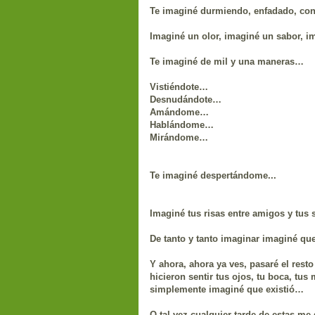
Te imaginé durmiendo, enfadado, con
Imaginé un olor, imaginé un sabor, 
Te imaginé de mil y una maneras…
Vistiéndote…
Desnudándote…
Amándome…
Hablándome…
Mirándome…
Te imaginé despertándome...
Imaginé tus risas entre amigos y tus
De tanto y tanto imaginar imaginé q
Y ahora, ahora ya ves, pasaré el rest
hicieron sentir tus ojos, tu boca, tus m
simplemente imaginé que existió…
O tal vez cualquier tarde de estas me