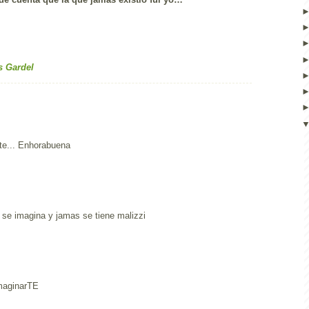
s Gardel
rte... Enhorabuena
 se imagina y jamas se tiene malizzi
imaginarTE