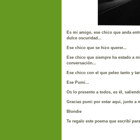
Es mi amigo, ese chico que anda entre
dulce oscuridad...
Ese chico que se hizo querer...
Ese chico que siempre ha estado a m
conversación...
Ese chico con el que peleo tanto y tan
Ese Pumi...
Os lo presento a todos, es él, saliend
Gracias pumi por estar aqui, junto a m
Blondie
Te regalo este poema que escribí para