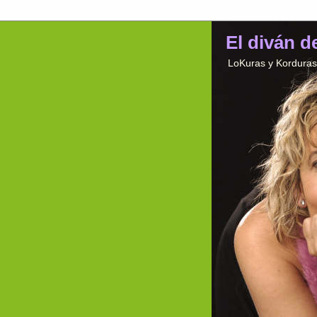
El diván d
LoKuras y Korduras 