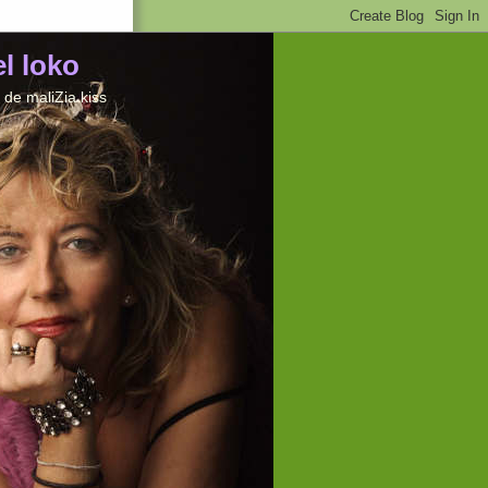
el loko
de maliZia kiss