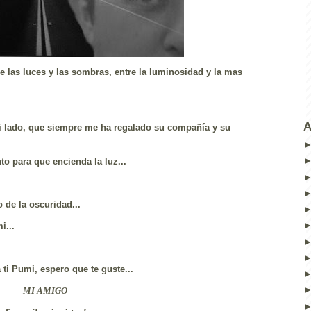
 las luces y las sombras, entre la luminosidad y la mas
A
i lado, que siempre me ha regalado su compañía y su
to para que encienda la luz...
o de la oscuridad...
i...
 ti Pumi, espero que te guste...
MI AMIGO