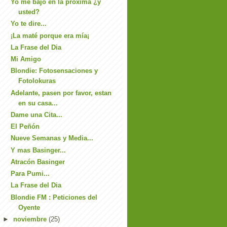
Yo me bajo en la próxima ¿y
usted?
Yo te dire...
¡La maté porque era mía¡
La Frase del Dia
Mi Amigo
Blondie: Fotosensaciones y
Fotolokuras
Adelante, pasen por favor, estan
en su casa...
Dame una Cita...
El Peñón
Nueve Semanas y Media...
Y mas Basinger...
Atracón Basinger
Para Pumi...
La Frase del Dia
Blondie FM : Peticiones del
Oyente
►
noviembre
(25)