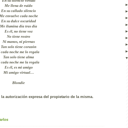
En su silencio virtual
Me llena de ruido
En su callado silencio
Me envuelve cada noche
En su dulce oscuridad
Me ilumina día tras día
Es él, no tiene voz
No tiene rostro
Ni manos, ni piernas
Tan solo tiene corazón
 cada noche me lo regala
Tan solo tiene alma
 cada noche me la regala
Es él, es mi amigo
Mi amigo virtual…
Blondie
 la autorización expresa del propietario de la misma.
arlos