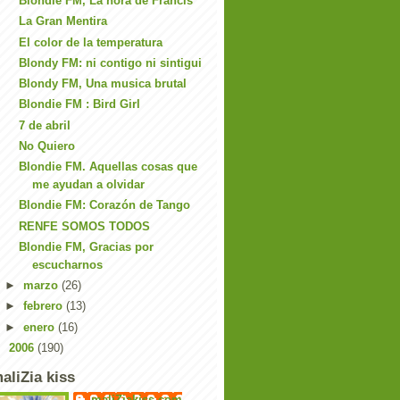
Blondie FM, La hora de Francis
La Gran Mentira
El color de la temperatura
Blondy FM: ni contigo ni sintigui
Blondy FM, Una musica brutal
Blondie FM : Bird Girl
7 de abril
No Quiero
Blondie FM. Aquellas cosas que
me ayudan a olvidar
Blondie FM: Corazón de Tango
RENFE SOMOS TODOS
Blondie FM, Gracias por
escucharnos
►
marzo
(26)
►
febrero
(13)
►
enero
(16)
►
2006
(190)
aliZia kiss
maliZiakiss.com