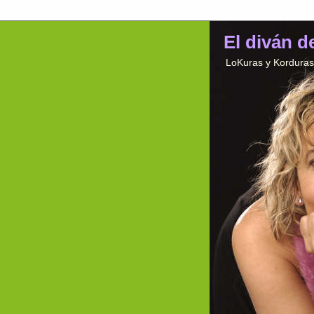
El diván d
LoKuras y Korduras 