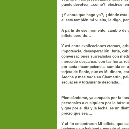
puede devolver..¿como?, efectivament
¿Y ahora que hago yo?, ¿dónde esta mi 
el está también mi vuelta, le digo, p
A partir de ese momento, cambio de 
billete perdido…
Y así entre explicaciones eternas, gri
impotencia, desesperación, furia, ca
conversaciones
surrealistas
con medi
merecido descanso, con las horas ro
por tanta incompetencia, sumida en un
tarjeta de
Renfe
, que es MI dinero, co
Atocha y mas tarde en
Chamartín
, pe
secuaces y totalmente desolada…
Planteándome
, ya atrapada por la lo
personales a cualquiera por la búsqu
y que por el
día
y la fecha, es un diam
precio que sea....
Y al fin encontraron MI billete, que s
insistencia y habiendo pagado el pre