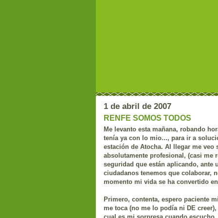
1 de abril de 2007
RENFE SOMOS TODOS
Me levanto esta mañana, robando hor
tenía ya con lo mio..., para ir a soluc
estación de Atocha. Al llegar me veo
absolutamente profesional, (casi me re
seguridad que están aplicando, ante 
ciudadanos tenemos que colaborar, n
momento mi vida se ha convertido en 
Primero, contenta, espero paciente mi
me toca (no me lo podía ni DE creer
cual es mi sorpresa cuando escucho, 