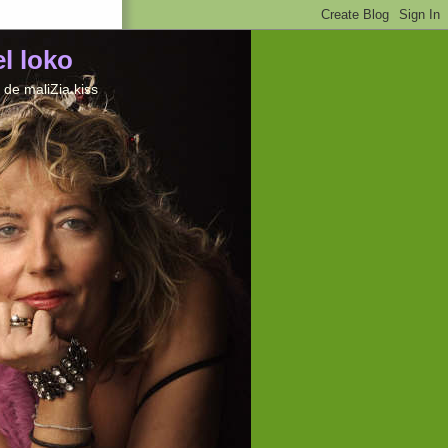
el loko
de maliZia kiss