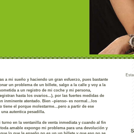
Esta
as a mi sueño y haciendo un gran esfuerzo, pues bastante
ionar un problema de un billete, salgo a la calle y voy a la
 sometida a un registro de mi coche y mi persona,
gistran hasta los ovarios...), por las fuertes medidas de
un inminente atentado. Bien –pienso- es normal…los
o tiene el porque molestarme…pero a partir de ese
una autentica pesadilla.
 turno en la ventanilla de venta inmediata y cuando al fin
), toda amable expongo mi problema para una devolución y
S
que lo que le enseño no es un un billete y que eso no se