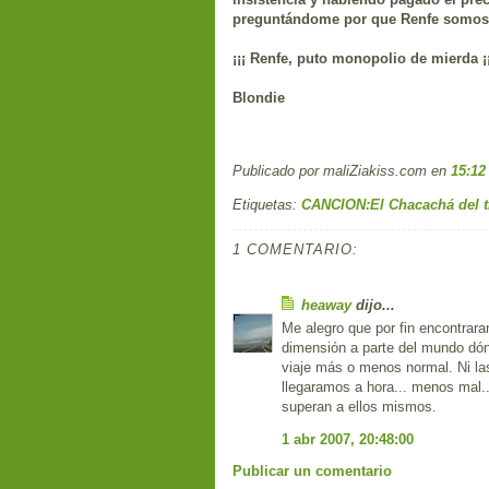
preguntándome
por que
Renfe
somos 
¡¡¡
Renfe
, puto monopolio de mierda ¡¡
Blondie
Publicado por maliZiakiss.com
en
15:12
Etiquetas:
CANCION:El Chacachá del t
1 COMENTARIO:
heaway
dijo...
Me alegro que por fin encontrara
dimensión a parte del mundo dón
viaje más o menos normal. Ni la
llegaramos a hora... menos mal.
superan a ellos mismos.
1 abr 2007, 20:48:00
Publicar un comentario