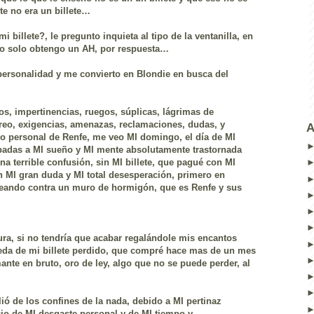
e no era un billete…
billete?, le pregunto inquieta al tipo de la ventanilla, en
ero solo obtengo un AH, por respuesta…
personalidad y me convierto en
Blondie
en busca del
tos, impertinencias, ruegos, súplicas, lágrimas de
breo, exigencias, amenazas, reclamaciones, dudas, y
A
o personal de
Renfe
, me veo MI domingo, el
día
de MI
badas a MI sueño y MI mente absolutamente trastornada
a terrible confusión, sin MI billete, que pagué con MI
n MI gran duda y MI total desesperación, primero en
leando contra un muro de hormigón, que es
Renfe
y sus
cura, si no tendría que acabar
regalándole
mis encantos
eda de mi billete perdido, que compré hace mas de un
mes
ante en bruto, oro de ley, algo que no se puede perder, al
alió de los confines de la nada, debido a MI pertinaz
cio de MI desgaste personal y de MI tiempo y