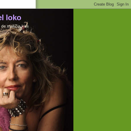
el loko
de maliZia kiss