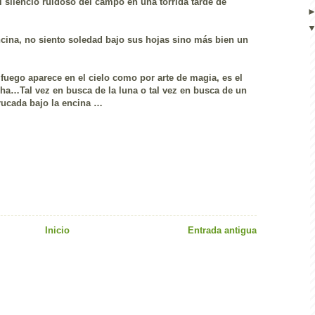
 silencio ruidoso del campo en una tórrida tarde de
encina, no siento soledad bajo sus hojas sino más bien un
fuego aparece en el cielo como por arte de magia, es el
cha…Tal vez en busca de la luna o tal vez en busca de un
rucada bajo la encina …
Inicio
Entrada antigua