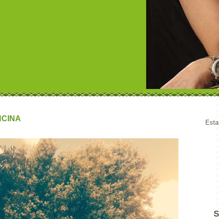
NCINA
Esta
S