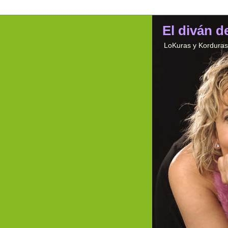
El diván d
LoKuras y Korduras 