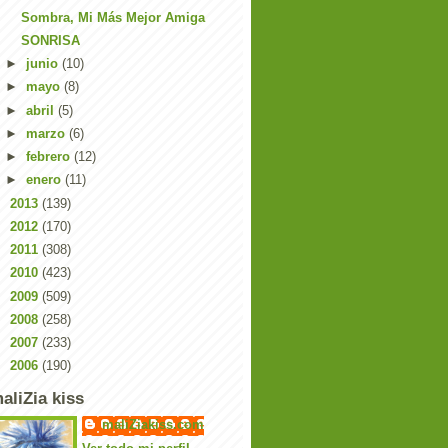
Sombra, Mi Más Mejor Amiga
SONRISA
►
junio
(10)
►
mayo
(8)
►
abril
(5)
►
marzo
(6)
►
febrero
(12)
►
enero
(11)
►
2013
(139)
►
2012
(170)
►
2011
(308)
►
2010
(423)
►
2009
(509)
►
2008
(258)
►
2007
(233)
►
2006
(190)
aliZia kiss
maliZiakiss.com