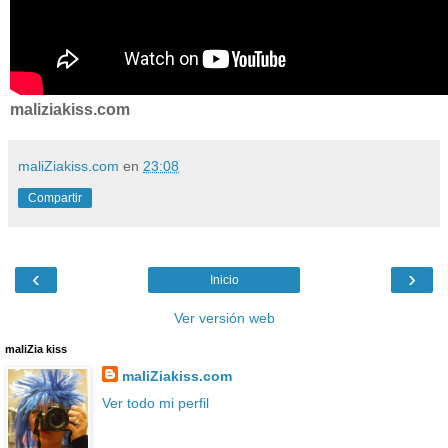
maliziakiss.com
maliZiakiss.com
en
23:08
Compartir
‹
›
Inicio
Ver versión web
maliZia kiss
maliZiakiss.com
Ver todo mi perfil