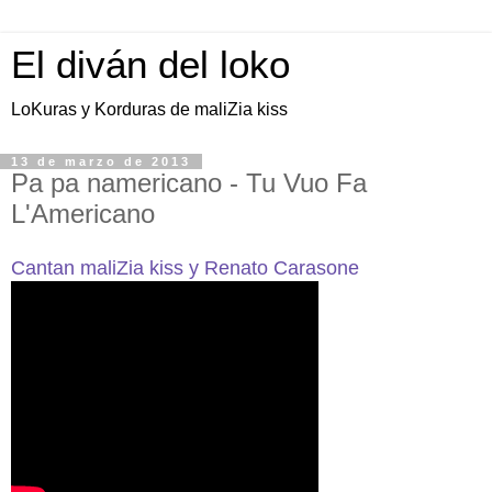
El diván del loko
LoKuras y Korduras de maliZia kiss
13 de marzo de 2013
Pa pa namericano - Tu Vuo Fa
L'Americano
Cantan maliZia kiss y Renato Carasone