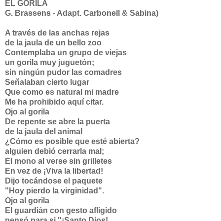
EL GORILA
G. Brassens - Adapt. Carbonell & Sabina)
A través de las anchas rejas
de la jaula de un bello zoo
Contemplaba un grupo de viejas
un gorila muy juguetón;
sin ningún pudor las comadres
Señalaban cierto lugar
Que como es natural mi madre
Me ha prohibido aquí citar.
Ojo al gorila
De repente se abre la puerta
de la jaula del animal
¿Cómo es posible que esté abierta?
alguien debió cerrarla mal;
El mono al verse sin grilletes
En vez de ¡Viva la libertad!
Dijo tocándose el paquete
"Hoy pierdo la virginidad".
Ojo al gorila
El guardián con gesto afligido
pensó para si "¡Santo Dios!