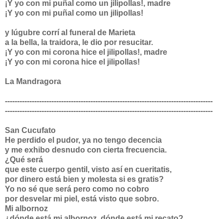
¡Y yo con mi puñal como un jilipollas!, madre
¡Y yo con mi puñal como un jilipollas!
y lúgubre corrí al funeral de Marieta
a la bella, la traidora, le dio por resucitar.
¡Y yo con mi corona hice el jilipollas!, madre
¡Y yo con mi corona hice el jilipollas!
La Mandragora
-------------------------------------------------------------------------------------
-------------------------------------------------------------------------------------
San Cucufato
He perdido el pudor, ya no tengo decencia
y me exhibo desnudo con cierta frecuencia.
¿Qué será
que este cuerpo gentil, visto así en cueritatis,
por dinero está bien y molesta si es gratis?
Yo no sé que será pero como no cobro
por desvelar mi piel, está visto que sobro.
Mi albornoz
¿dónde está mi albornoz, dónde está mi recato?