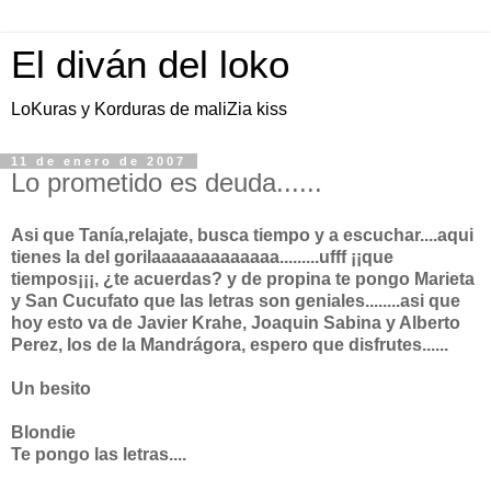
El diván del loko
LoKuras y Korduras de maliZia kiss
11 de enero de 2007
Lo prometido es deuda......
Asi que Tanía,relajate, busca tiempo y a escuchar....aqui
tienes la del gorilaaaaaaaaaaaaa.........ufff ¡¡que
tiempos¡¡¡, ¿te acuerdas? y de propina te pongo Marieta
y San Cucufato que las letras son geniales........asi que
hoy esto va de Javier Krahe, Joaquin Sabina y Alberto
Perez, los de la Mandrágora, espero que disfrutes......
Un besito
Blondie
Te pongo las letras....